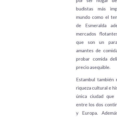
por ser hogar de
budistas más imp
mundo como el te
de Esmeralda ad
mercados flotantes
que son un para
amantes de comid
probar comida del
precio asequible.
Estambul también r
riqueza cultural e his
única ciudad que
entre los dos conti
y Europa. Ademá