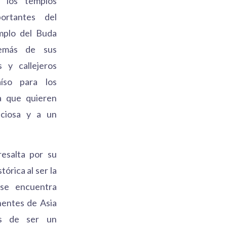
 los templos
ortantes del
mplo del Buda
emás de sus
 y callejeros
íso para los
a que quieren
iciosa y a un
esalta por su
tórica al ser la
 se encuentra
nentes de Asia
s de ser un