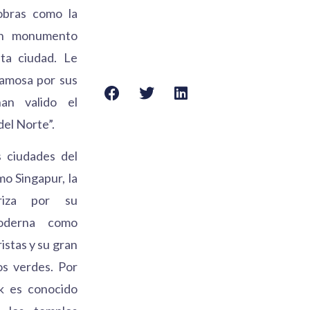
obras como la
 un monumento
ta ciudad. Le
amosa por sus
an valido el
del Norte”.
s ciudades del
mo Singapur, la
riza por su
moderna como
istas y su gran
os verdes. Por
k es conocido