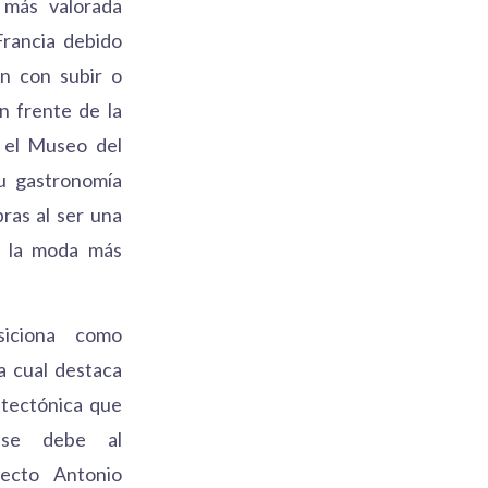
 más valorada
Francia debido
n con subir o
n frente de la
ar el Museo del
u gastronomía
pras al ser una
e la moda más
siciona como
la cual destaca
itectónica que
se debe al
tecto Antonio