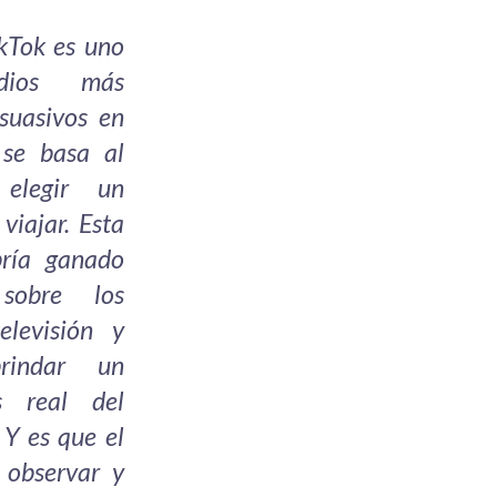
kTok es uno
dios más
rsuasivos en
 se basa al
elegir un
viajar. Esta
bría ganado
sobre los
elevisión y
brindar un
 real del
. Y es que el
e observar y