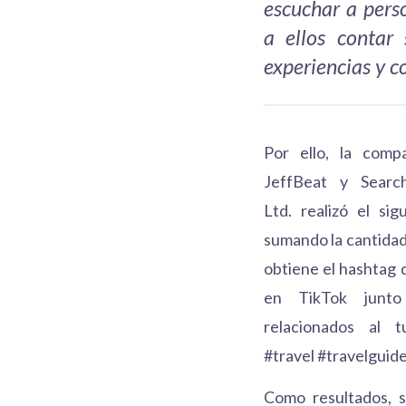
escuchar a pers
a ellos contar 
experiencias y c
Por ello, la compa
JeffBeat y Search
Ltd. realizó el sig
sumando la cantidad
obtiene el hashtag 
en TikTok junto
relacionados al 
#travel #travelguid
Como resultados, 