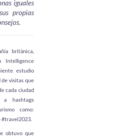
onas iguales
sus propias
onsejos.
ñía británica,
 Intelligence
uiente estudio
 de visitas que
de cada ciudad
 a hashtags
turismo como:
e #travel2023.
se obtuvo que