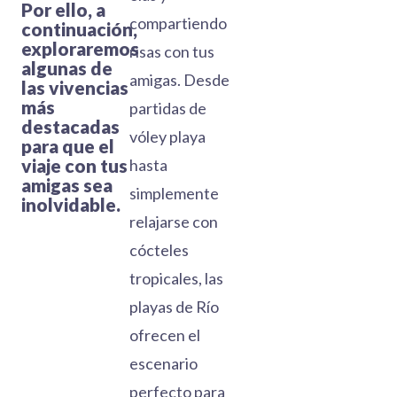
Por ello, a
compartiendo
continuación,
exploraremos
risas con tus
algunas de
amigas. Desde
las vivencias
más
partidas de
destacadas
vóley playa
para que el
viaje con tus
hasta
amigas sea
simplemente
inolvidable.
relajarse con
cócteles
tropicales, las
playas de Río
ofrecen el
escenario
perfecto para