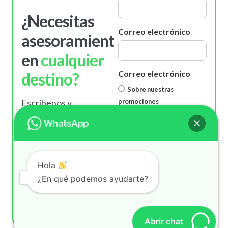
¿Necesitas
Correo electrónico
asesoramiento
en
cualquier
Correo electrónico
destino?
Sobre nuestras
Escríbenos y
promociones
Sobre nuestro motor
nuestras asesoras
especializadas se
Mensaje
pondrán en contacto
contigo!
Hola
¿En qué podemos ayudarte?
Envíanos un
Whatsapp
ENVIAR
Abrir chat