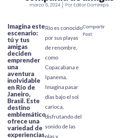
marzo 5, 2024
Por
Editor Domireps
Imagina este
Compartir
Río es conocido
escenario:
Post:
por sus playas
tú y tus
amigas
de renombre,
deciden
como
emprender
una
Copacabana e
aventura
Ipanema.
inolvidable
en Río de
Imagina pasar
Janeiro,
días bajo el sol
Brasil. Este
carioca,
destino
emblemático
disfrutando del
ofrece una
sonido de las
variedad de
experiencias.
olas y