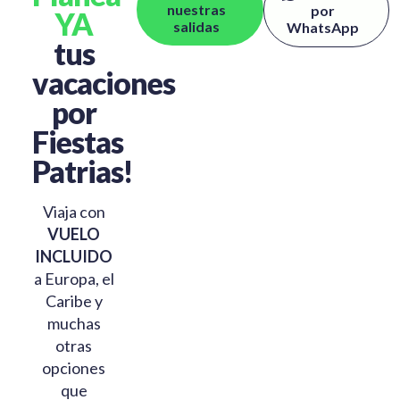
nuestras
por
YA
salidas
WhatsApp
tus
vacaciones
por
Fiestas
Patrias!
Viaja con
VUELO
INCLUIDO
a Europa, el
Caribe y
muchas
otras
opciones
que